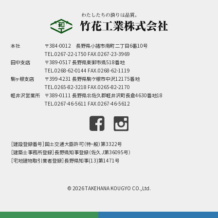
本社
〒384-0012 長野県小諸市南町二丁目6番10号
TEL.0267-22-1750 FAX.0267-23-3969
田中支店
〒389-0517 長野県東御市県518番地
TEL.0268-62-0144 FAX.0268-62-1119
駒ヶ根支店
〒399-4231 長野県駒ケ根市中沢12175番地
TEL.0265-82-3218 FAX.0265-82-2170
軽井沢営業所
〒389-0111 長野県北佐久郡軽井沢町長倉4630番地18
TEL.0267-46-5611 FAX.0267-46-5612
［建設登録番号］国土交通大臣許可（特・般）第3322号
［建築士事務所登録］長野県知事登録（佐久 J第36095号）
［宅地建物取引業者登録］長野県知事(13)第1471号
© 2026 TAKEHANA KOUGYO CO.,Ltd.