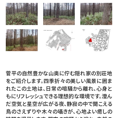
生コン工場
菅平の自然豊かな山奥に佇む隠れ家の別荘地
会社概要
をご紹介します。四季折々の美しい風景に囲ま
トップメッセージ
れたこの土地は、日常の喧騒から離れ、心身と
もにリフレッシュできる理想的な環境です。澄ん
経営基本方針
だ空気と星空が広がる夜、静寂の中で聞こえる
会社沿革
鳥のさえずりや木々の囁きが、心地よい癒しの