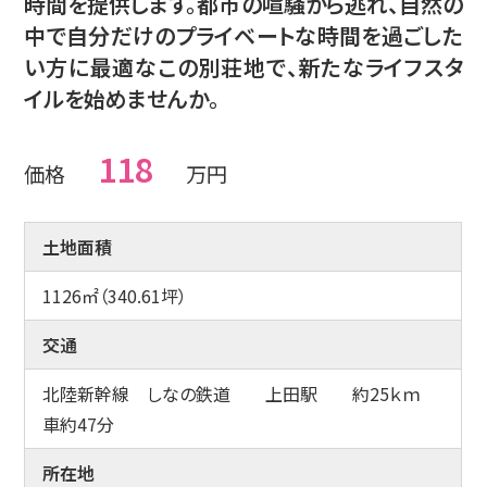
時間を提供します。都市の喧騒から逃れ、自然の
子育て応援宣言
中で自分だけのプライベートな時間を過ごした
営業所案内
い方に最適なこの別荘地で、新たなライフスタ
イルを始めませんか。
個人情報への取り組み
CS活動
118
価格
万円
エコアクション21
ISO
土地面積
地域活動／BCP
1126㎡（340.61坪）
産業廃棄処理施設
交通
採用情報
北陸新幹線 しなの鉄道 上田駅 約25ｋｍ
車約47分
所在地