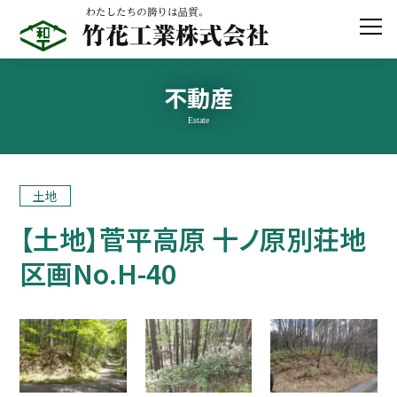
不動産
Estate
竹花工業の新築別荘
新築住宅
土地
建築工事
【土地】菅平高原 十ノ原別荘地
住宅リフォーム
区画No.H-40
システム建築
テクノストラクチャー非住宅
公共建築
土木工事
コンクリート補修・補強