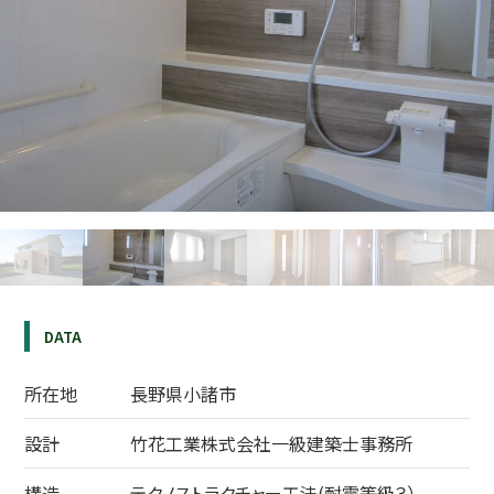
生コン工場
会社概要
DATA
トップメッセージ
所在地
長野県小諸市
経営基本方針
設計
竹花工業株式会社一級建築士事務所
会社沿革
構造
テクノストラクチャー工法(耐震等級３）