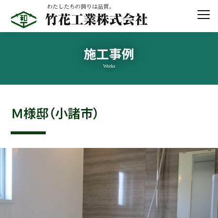
施工事例
Works
竹花工業の新築別荘
新築住宅
Ｍ様邸（小諸市）
建築工事
住宅リフォーム
システム建築
テクノストラクチャー非住宅
公共建築
土木工事
コンクリート補修・補強