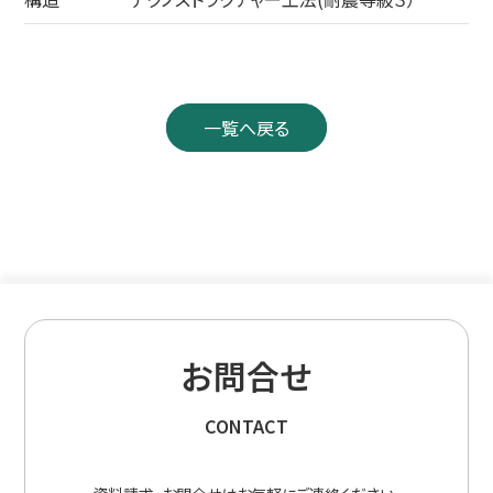
子育て応援宣言
営業所案内
個人情報への取り組み
一覧へ戻る
CS活動
エコアクション21
ISO
地域活動／BCP
産業廃棄処理施設
お問合せ
採用情報
CONTACT